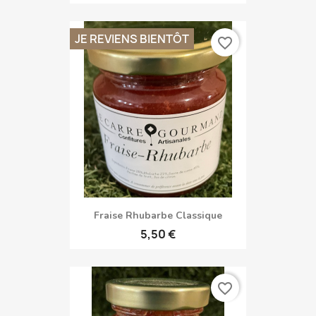
JE REVIENS BIENTÔT
favorite_border
Fraise Rhubarbe Classique
5,50 €
favorite_border