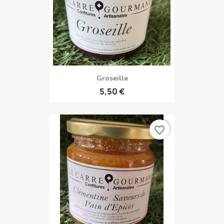
Groseille
5,50 €
favorite_border