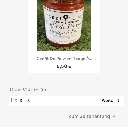
Confit De Poivron Rouge À...
5,50 €
1 - 12 von 50 Artikel(n)
1

Weiter
2
3
…
5
Zum Seitenanfang
