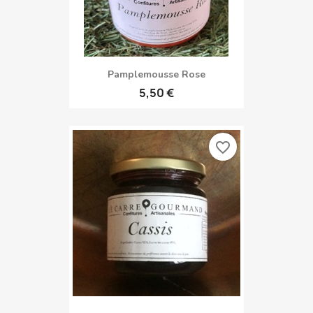
Pamplemousse Rose
5,50 €
favorite_border