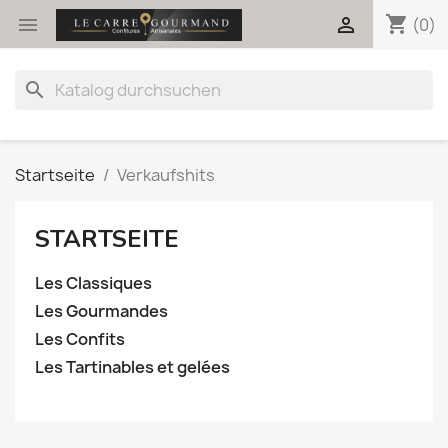
shopping_cart


(0)
search
Startseite
Verkaufshits
STARTSEITE
Les Classiques
Les Gourmandes
Les Confits
Les Tartinables et gelées