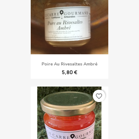
Poire Au Rivesaltes Ambré
5,80 €
favorite_border