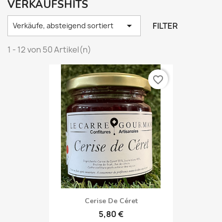
VERKAUFSHITS

FILTER
Verkäufe, absteigend sortiert
1 - 12 von 50 Artikel(n)
favorite_border
Cerise De Céret
5,80 €