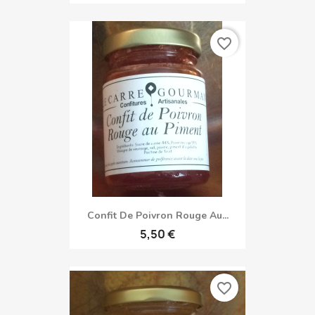
favorite_border
Confit De Poivron Rouge Au...
5,50 €
favorite_border