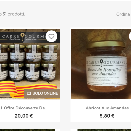
o 31 prodotti.
Ordina 
favorite_border
SOLO ONLINE
Anteprima
Anteprima


1 Offre Découverte De...
Abricot Aux Amandes
20,00 €
5,80 €