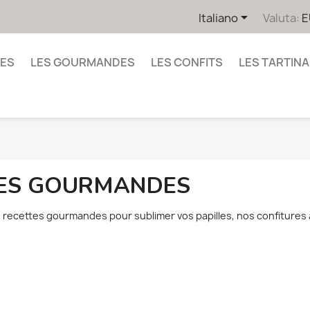

Italiano
Valuta:
E
UES
LES GOURMANDES
LES CONFITS
LES TARTINA
ES GOURMANDES
 recettes gourmandes pour sublimer vos papilles, nos confitures