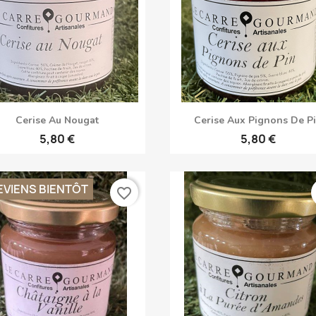
Anteprima
Anteprima


Cerise Au Nougat
Cerise Aux Pignons De P
5,80 €
5,80 €
EVIENS BIENTÔT
favorite_border