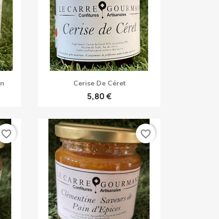
Anteprima

in
Cerise De Céret
5,80 €
favorite_border
favorite_border