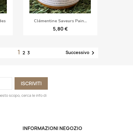
Anteprima

des
Clémentine Saveurs Pain...
5,80 €
1

Successivo
2
3
esto scopo, cerca le info di
INFORMAZIONI NEGOZIO