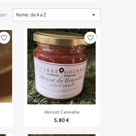

per:
Nome, da A a Z
favorite_border
favorite_border
Anteprima

Abricot Cannelle
5,80 €