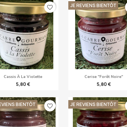
JE REVIENS BIENTÔT
favorite_border
Anteprima
Anteprima


Cassis À La Violette
Cerise "Forêt Noire"
5,80 €
5,80 €
EVIENS BIENTÔT
JE REVIENS BIENTÔT
favorite_border