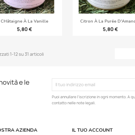
Anteprima
Anteprima


CHâtaigne À La Vanille
Citron À La Purée D'Aman
5,80 €
5,80 €
zzati 1-12 su 31 articoli
novità e le
Puoi annullare l'iscrizione in ogni momento. A qu
contatto nelle note legali.
OSTRA AZIENDA
IL TUO ACCOUNT