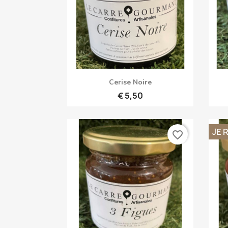
Snel bekijken

Cerise Noire
€ 5,50
JE 
favorite_border