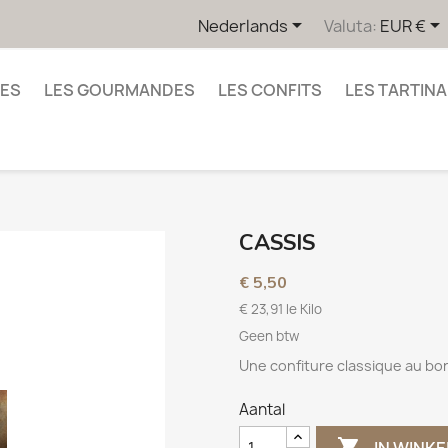


Nederlands
Valuta:
EUR €
UES
LES GOURMANDES
LES CONFITS
LES TARTINA
CASSIS
€ 5,50
€ 23,91 le Kilo
Geen btw
Une confiture classique au bo
Aantal

IN WINK