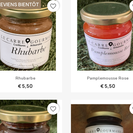
REVIENS BIENTÔT
favorite_border
fa
Snel bekijken
Snel bekijken


Rhubarbe
Pamplemousse Rose
€ 5,50
€ 5,50
favorite_border
fa