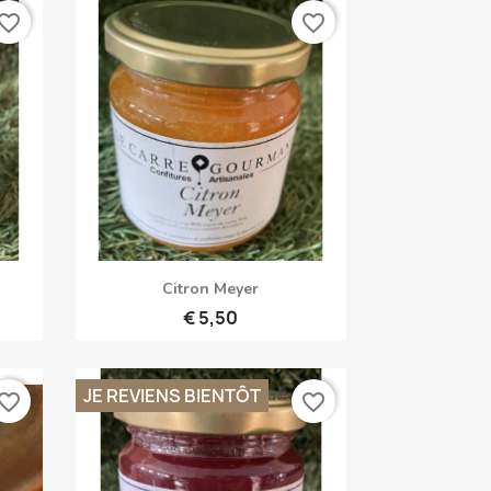
vorite_border
favorite_border
Snel bekijken

Citron Meyer
€ 5,50
JE REVIENS BIENTÔT
vorite_border
favorite_border