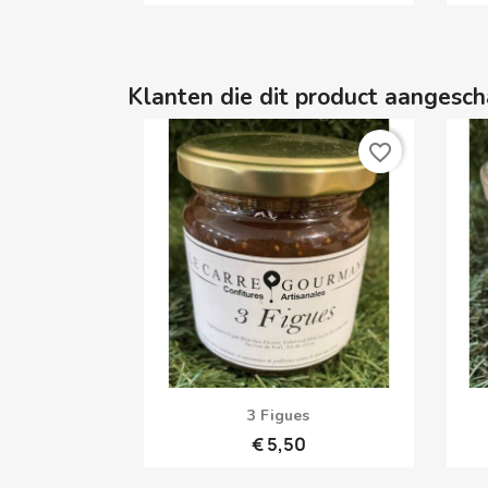
Klanten die dit product aangesch
favorite_border
Snel bekijken

3 Figues
€ 5,50