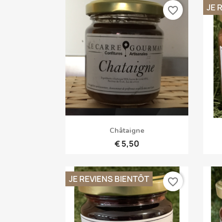
JE 
favorite_border
Snel bekijken

Châtaigne
€ 5,50
JE REVIENS BIENTÔT
favorite_border