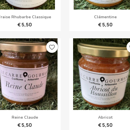
Snel bekijken
Snel bekijken


Fraise Rhubarbe Classique
Clémentine
€ 5,50
€ 5,50
favorite_border
fa
Snel bekijken
Snel bekijken


Reine Claude
Abricot
€ 5,50
€ 5,50