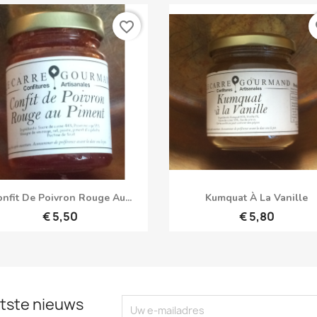
favorite_border
fa
Snel bekijken
Snel bekijken


nfit De Poivron Rouge Au...
Kumquat À La Vanille
€ 5,50
€ 5,80
tste nieuws