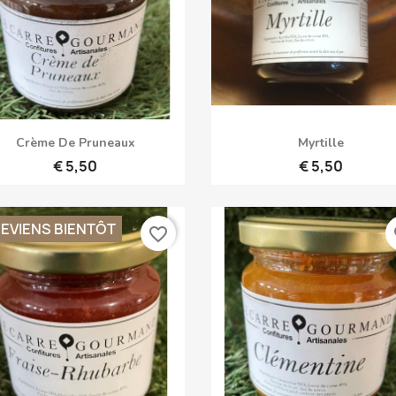
Snel bekijken
Snel bekijken


Crème De Pruneaux
Myrtille
€ 5,50
€ 5,50
REVIENS BIENTÔT
favorite_border
fa