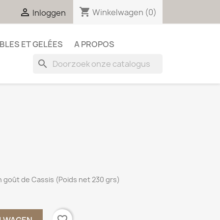
shopping_cart

Winkelwagen
(0)
Inloggen
BLES ET GELÉES
A PROPOS
search
n goût de Cassis (Poids net 230 grs)
favorite_border
ELWAGEN