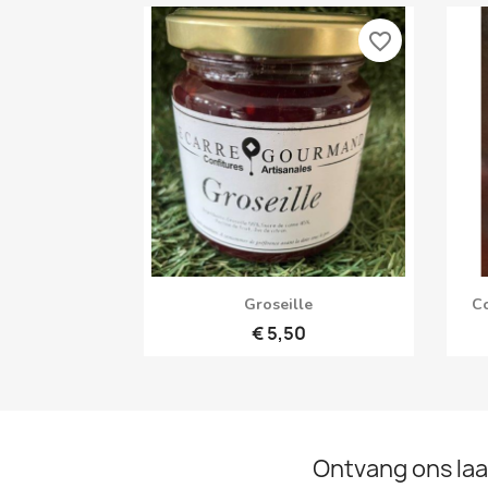
favorite_border
Snel bekijken

Groseille
Co
€ 5,50
Ontvang ons laa