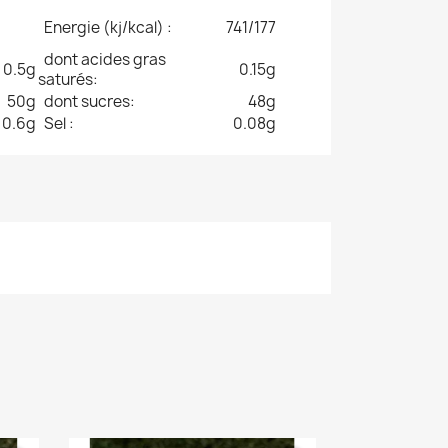
Energie (kj/kcal) :
741/177
dont acides gras
0.5g
0.15g
saturés:
50g
dont sucres:
48g
0.6g
Sel :
0.08g