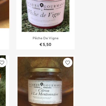
Snel bekijken

Pêche De Vigne
€ 5,50
vorite_border
favorite_border