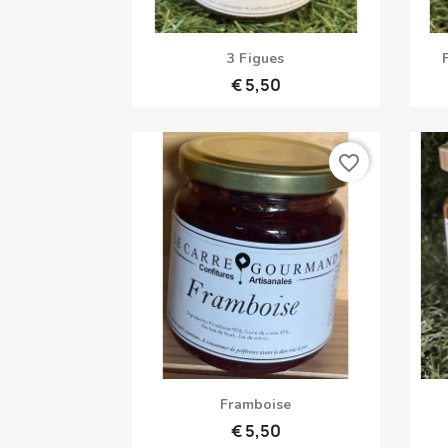
Snel bekijken

3 Figues
€ 5,50
favorite_border
Snel bekijken

Framboise
€ 5,50