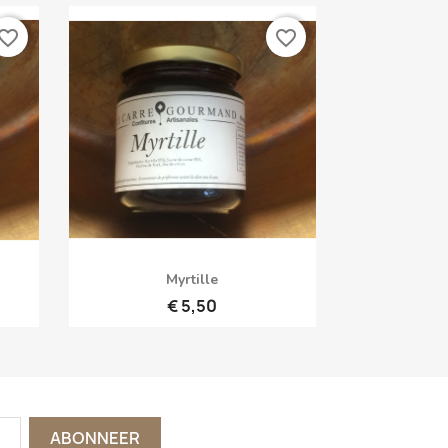
vorite_border
favorite_border
Snel bekijken

Myrtille
€ 5,50