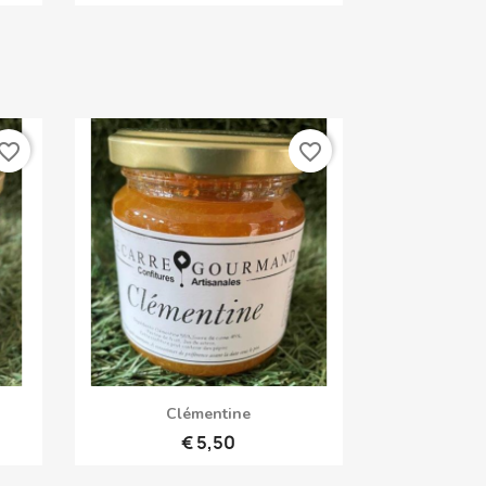
vorite_border
favorite_border
Snel bekijken

Clémentine
€ 5,50