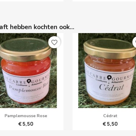
aft hebben kochten ook...
favorite_border
fa
Snel bekijken
Snel bekijken


Pamplemousse Rose
Cédrat
€ 5,50
€ 5,50