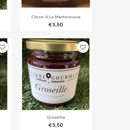
Snel bekijken

Citron À La Mentonnaise
€ 5,50
vorite_border
favorite_border
Snel bekijken

Groseille
€ 5,50