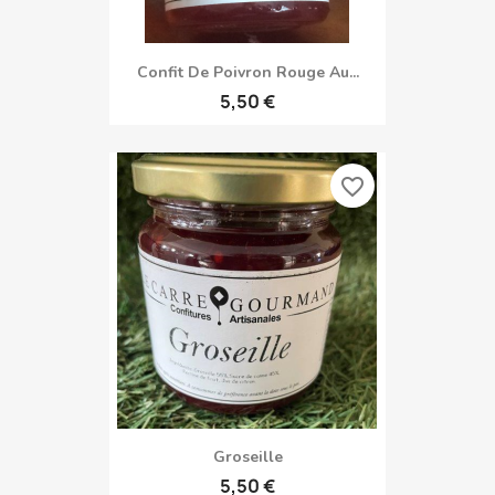
Confit De Poivron Rouge Au...
5,50 €
favorite_border
Groseille
5,50 €