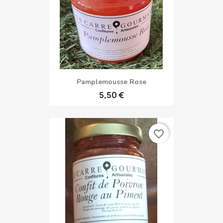
Pamplemousse Rose
5,50 €
favorite_border