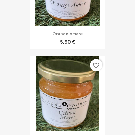
Orange Amère
5,50 €
favorite_border