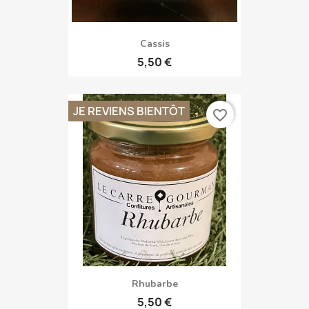
Cassis
5,50 €
JE REVIENS BIENTÔT
favorite_border
Rhubarbe
5,50 €