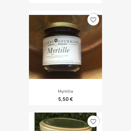
favorite_border
Myrtille
5,50 €
favorite_border