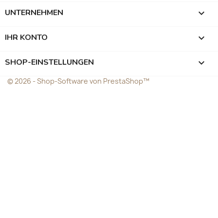
UNTERNEHMEN

IHR KONTO

SHOP-EINSTELLUNGEN
keyboard_arrow_down
© 2026 - Shop-Software von PrestaShop™