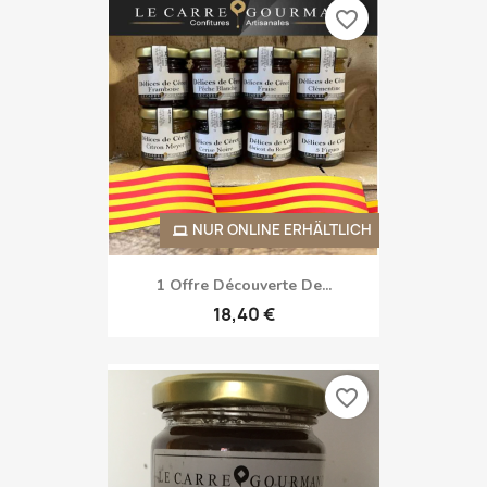
favorite_border
NUR ONLINE ERHÄLTLICH
1 Offre Découverte De...
18,40 €
favorite_border