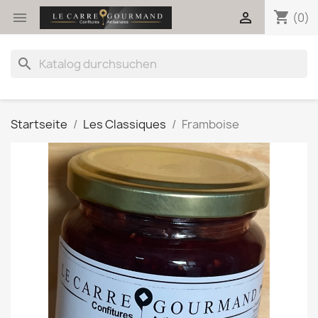
shopping_cart


(0)
search
Startseite
Les Classiques
Framboise