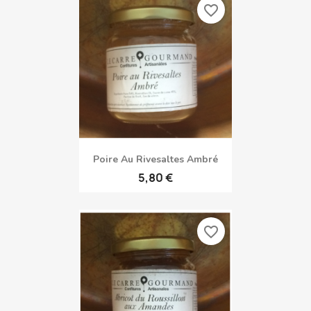
Confit De Poivron Rouge Au...
5,50 €
favorite_border
Poire Au Rivesaltes Ambré
5,80 €