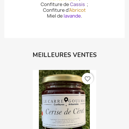
petit déjeuner :
Confiture de
Fraise
;
Confiture de
Framboise
;
Confiture d
'Orange amère
;
Confiture de
Citron
mentonnaise
;
Confiture de
Cassis
;
Confiture d'
Abricot
Miel de
lavande
.
MEILLEURES VENTES
favorite_border