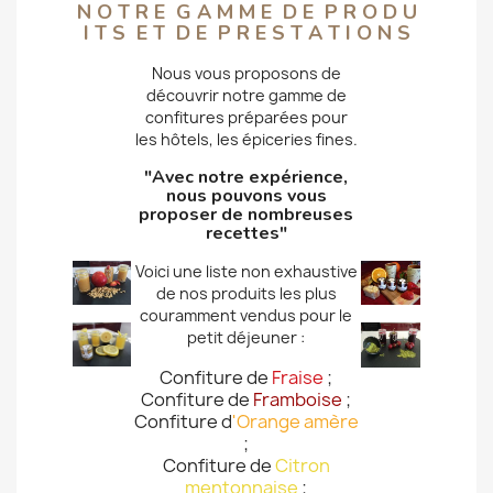
Tous les produits

N O T R E G A M M E D E P R O D U
I T S E T D E P R E S T A T I O N S
Nous vous proposons de
découvrir notre gamme de
confitures préparées pour
les hôtels, les épiceries fines.
"Avec notre expérience,
nous pouvons vous
proposer de nombreuses
recettes"
Voici une liste non exhaustive
de nos produits les plus
couramment vendus pour le