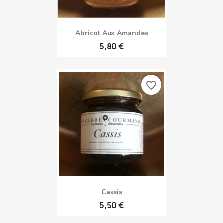
Abricot Aux Amandes
5,80 €
favorite_border