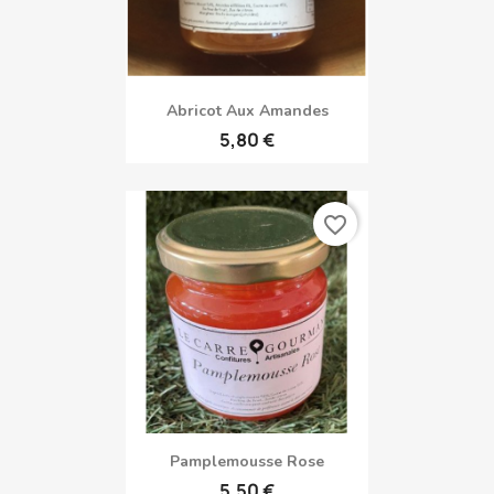
favorite_border
Abricot Aux Amandes
5,80 €
favorite_border