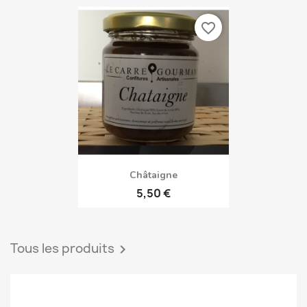
Cassis
5,50 €
favorite_border
Châtaigne
5,50 €