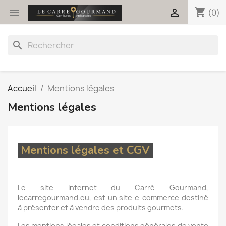
shopping_cart


(0)
search
Accueil
Mentions légales
Mentions légales
Mentions légales et CGV
Le site Internet du Carré Gourmand,
lecarregourmand.eu, est un site e-commerce destiné
à présenter et à vendre des produits gourmets.
Les mentions légales et conditions générales de vente