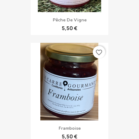
Pêche De Vigne
5,50 €
favorite_border
Framboise
5,50 €