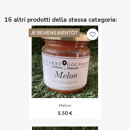
16 altri prodotti della stessa categoria:
JE REVIENS BIENTÔT
favorite_border
Melon
5,50 €