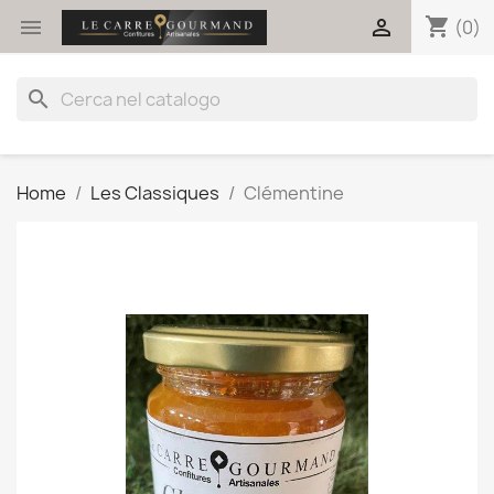
shopping_cart


(0)
search
Home
Les Classiques
Clémentine