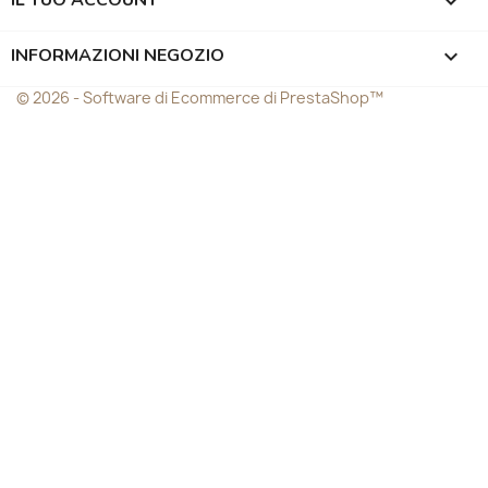
IL TUO ACCOUNT

INFORMAZIONI NEGOZIO
keyboard_arrow_down
© 2026 - Software di Ecommerce di PrestaShop™