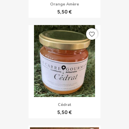
Orange Amère
5,50 €
favorite_border
Cédrat
5,50 €