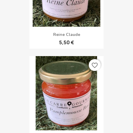
Reine Claude
5,50 €
favorite_border