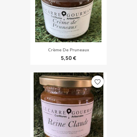
Crème De Pruneaux
5,50 €
favorite_border