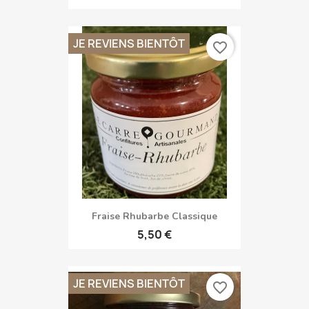
JE REVIENS BIENTÔT
favorite_border
Fraise Rhubarbe Classique
5,50 €
JE REVIENS BIENTÔT
favorite_border