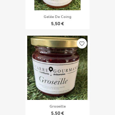
Gelée De Coing
5,50 €
favorite_border
Groseille
5,50 €