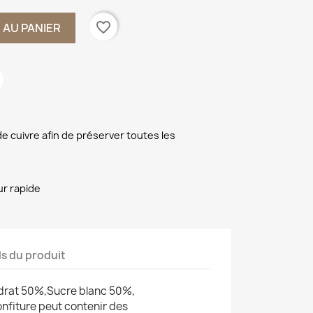
favorite_border
 AU PANIER
e cuivre afin de préserver toutes les
ur rapide
ls du produit
drat 50%,Sucre blanc 50%,
nfiture peut contenir des