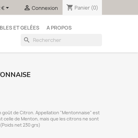
shopping_cart


Panier
(0)
 €
Connexion
BLES ET GELÉES
A PROPOS
search
TONNAISE
n goût de Citron. Appellation "Mentonnaise" est
st celle de Menton, mais que les citrons ne sont
 (Poids net 230 grs)