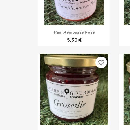
Aperçu rapide

Pamplemousse Rose
5,50 €
favorite_border