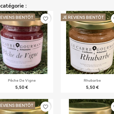
catégorie :
REVIENS BIENTÔT
JE REVIENS BIENTÔT
favorite_border
fa
Aperçu rapide
Aperçu rapide


Pêche De Vigne
Rhubarbe
5,50 €
5,50 €
REVIENS BIENTÔT
favorite_border
fa