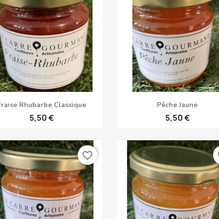
Aperçu rapide
Aperçu rapide


Fraise Rhubarbe Classique
Pêche Jaune
5,50 €
5,50 €
favorite_border
fa