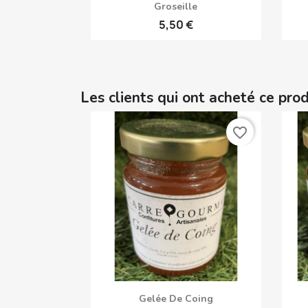
Aperçu rapide

Groseille
5,50 €
Les clients qui ont acheté ce pro
favorite_border
Aperçu rapide

Gelée De Coing