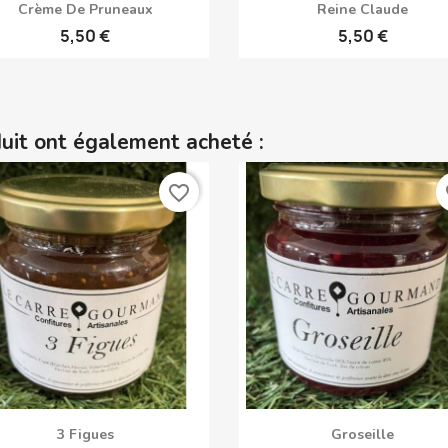
Aperçu rapide
Aperçu rapide


Crème De Pruneaux
Reine Claude
5,50 €
5,50 €
duit ont également acheté :
favorite_border
fa
Aperçu rapide
Aperçu rapide


3 Figues
Groseille