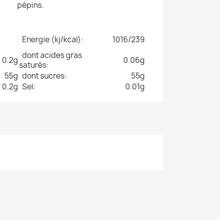
pépins.
Energie (kj/kcal):
1016/239
dont acides gras
0.2g
0.06g
saturés:
55g
dont sucres:
55g
0.2g
Sel:
0.01g