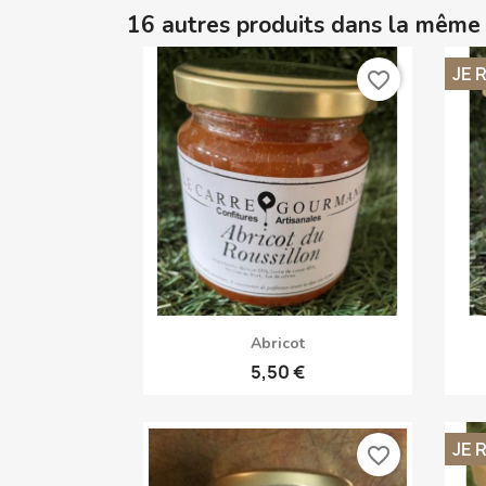
16 autres produits dans la même 
JE 
favorite_border
Aperçu rapide

Abricot
5,50 €
JE 
favorite_border