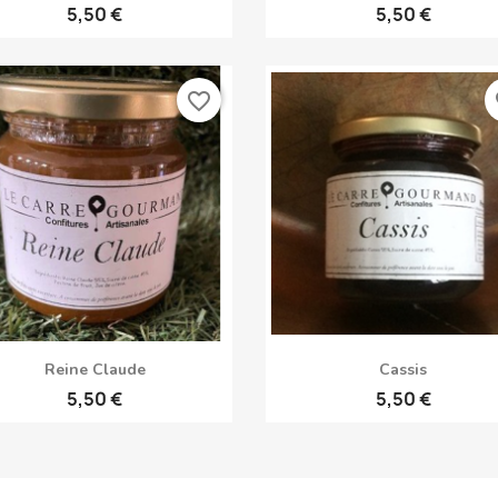
5,50 €
5,50 €
favorite_border
fa
Aperçu rapide
Aperçu rapide


Reine Claude
Cassis
5,50 €
5,50 €