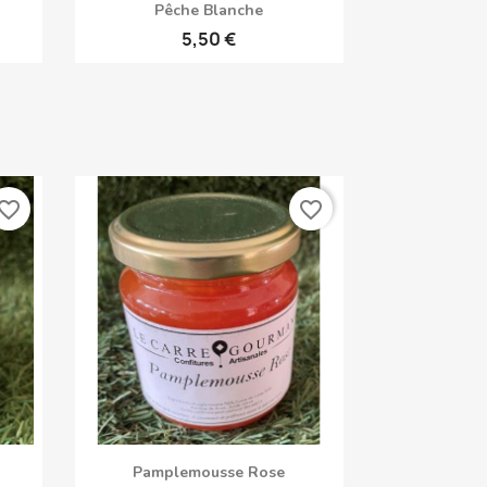
Aperçu rapide

Pêche Blanche
5,50 €
vorite_border
favorite_border
Aperçu rapide

Pamplemousse Rose