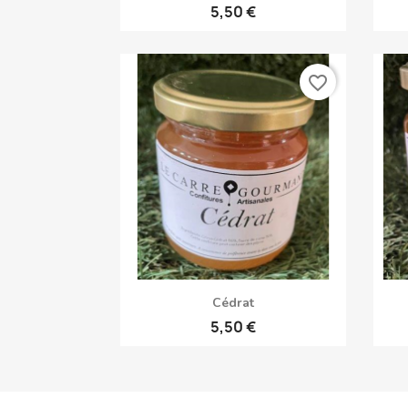
5,50 €
favorite_border
Aperçu rapide

Cédrat
5,50 €