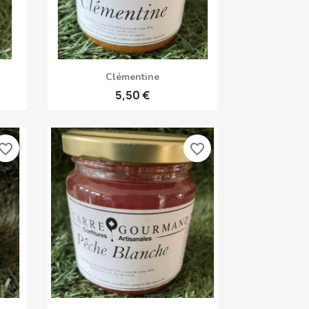
Aperçu rapide

Clémentine
5,50 €
vorite_border
favorite_border