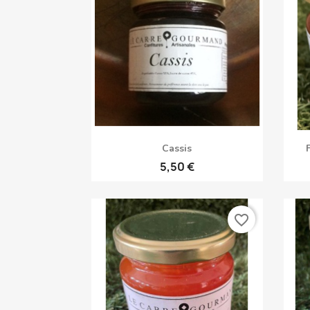
Aperçu rapide

Cassis
5,50 €
favorite_border