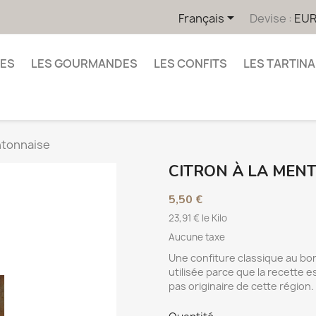

Français
Devise :
EUR
UES
LES GOURMANDES
LES CONFITS
LES TARTINA
ntonnaise
CITRON À LA MEN
5,50 €
23,91 € le Kilo
Aucune taxe
Une confiture classique au bo
utilisée parce que la recette e
pas originaire de cette région.