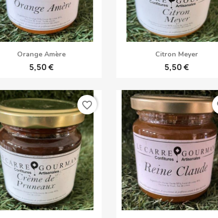
Aperçu rapide
Aperçu rapide


Orange Amère
Citron Meyer
5,50 €
5,50 €
favorite_border
fa