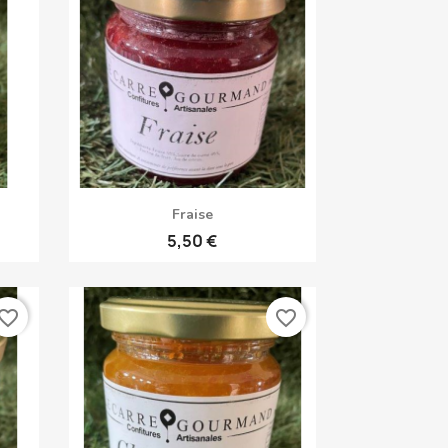
Aperçu rapide

Fraise
5,50 €
vorite_border
favorite_border